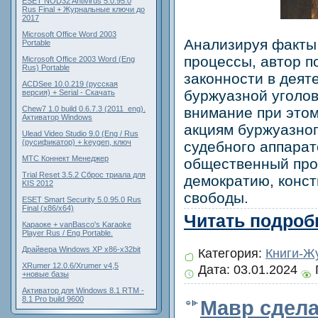
ESET NOD32 Antivirus 5.0.95.0
Rus Final + Журнальные ключи до
2017
Microsoft Office Word 2003
Анализируя факты
Portable
процессы, автор п
Microsoft Office 2003 Word (Eng
Rus) Portable
законности в деят
ACDSee 10.0.219 (русская
буржуазной уголо
версия) + Serial - Скачать
внимание при это
Chew7 1.0 build 0.6.7.3 (2011_eng).
Активатор Windows
акциям буржуазног
Ulead Video Studio 9.0 (Eng / Rus
(русификатор) + keygen, ключ
судебного аппарат
МТС Коннект Менеджер
общественный про
Trial Reset 3.5.2 Сброс триала для
демократию, конст
KIS 2012
свободы.
ESET Smart Security 5.0.95.0 Rus
Final (x86/x64)
Читать подробн
Караоке + vanBasco's Karaoke
Player Rus / Eng Portable.
Драйвера Windows XP x86-x32bit
Категория:
Книги-Ж
XRumer 12.0.6/Xrumer v4,5
Дата:
03.01.2024
+новые базы
Активатор для Windows 8.1 RTM -
8.1 Pro build 9600
Мавр сдела