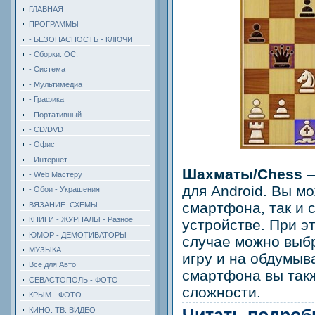
ГЛАВНАЯ
ПРОГРАММЫ
- БЕЗОПАСНОСТЬ - КЛЮЧИ
- Сборки. ОС.
- Система
- Мультимедиа
- Графика
- Портативный
- CD/DVD
- Офис
- Интернет
Шахматы/Chess
—
- Web Мастеру
для Android. Вы мо
- Обои - Украшения
смартфона, так и 
ВЯЗАНИЕ. СХЕМЫ
КНИГИ - ЖУРНАЛЫ - Разное
устройстве. При э
ЮМОР - ДЕМОТИВАТОРЫ
случае можно выбр
МУЗЫКА
игру и на обдумыв
Все для Авто
смартфона вы так
СЕВАСТОПОЛЬ - ФОТО
сложности.
КРЫМ - ФОТО
Читать подробн
КИНО. ТВ. ВИДЕО