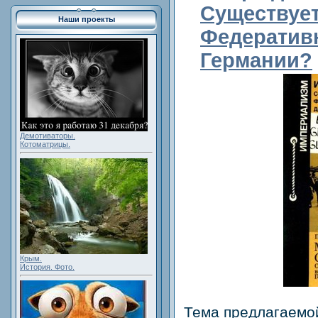
Существует
Наши проекты
Федератив
Германии?
Демотиваторы.
Котоматрицы.
Крым.
История. Фото.
Тема предлагаемо