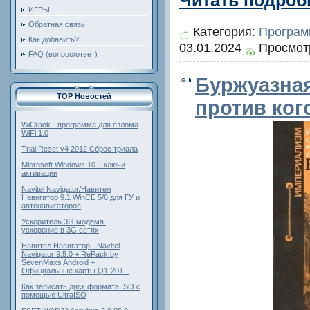
ИГРЫ
Обратная связь
Категория:
Програ
Как добавить?
03.01.2024
Просмотр
FAQ (вопрос/ответ)
Буржуазная
TOP Новостей
против ког
WiCrack - программа для взлома
WiFi 1.0
Trial Reset v4 2012 Сброс триала
Microsoft Windows 10 + ключи
активации
Navitel Navigator/Навител
Навигатор 9.1 WinCE 5/6 для ГУ и
автонавигаторов
Ускоритель 3G модема.
ускорение в 3G сетях
Навител Навигатор - Navitel
Navigator 9.5.0 + RePack by
SevenMaxs Android +
Официальные карты Q1-201...
Как записать диск формата ISO с
помощью UltraISO