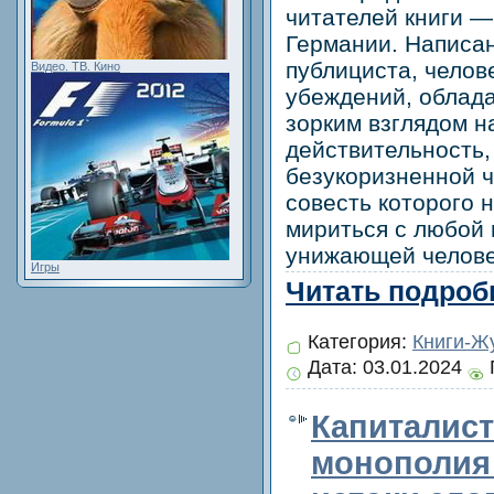
читателей книги —
Германии. Написан
публициста, челов
Видео. ТВ. Кино
убеждений, облад
зорким взглядом н
действительность,
безукоризненной ч
совесть которого н
мириться с любой
унижающей челове
Игры
Читать подробн
Категория:
Книги-Ж
Дата:
03.01.2024
Капиталист
монополия