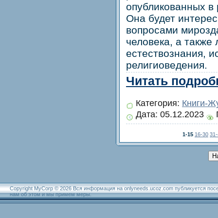
опубликованных в 
Она будет интерес
вопросами мирозд
человека, а также
естествознания, и
религиоведения.
Читать подробн
Категория:
Книги-Ж
Дата:
05.12.2023
1-15
16-30
31-
Н
Copyright MyCorp © 2026 Вся информация на onlyneeds.ucoz.com публикуется пос
нам об этом и мы примем меры.