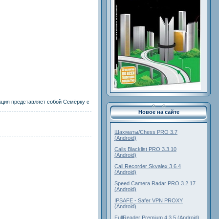
кция представляет собой Семёрку с
Новое на сайте
Шахматы/Chess PRO 3.7
(Android)
Calls Blacklist PRO 3.3.10
(Android)
Call Recorder Skvalex 3.6.4
(Android)
Speed Camera Radar PRO 3.2.17
(Android)
IPSAFE - Safer VPN PROXY
(Android)
FullReader Premium 4.3.5 (Android)