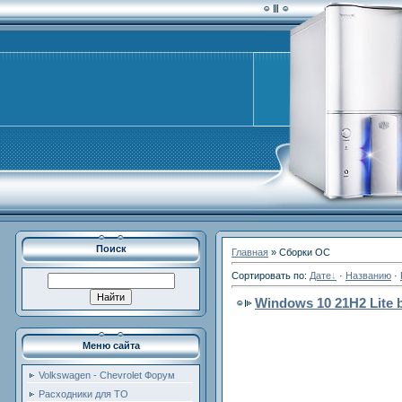
Поиск
Главная
»
Сборки ОС
Сортировать по
:
Дате
·
Названию
·
Windows 10 21H2 Lite b
Меню сайта
Volkswagen - Chevrolet Форум
Расходники для ТО