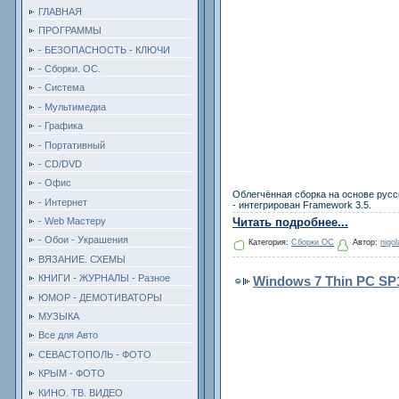
ГЛАВНАЯ
ПРОГРАММЫ
- БЕЗОПАСНОСТЬ - КЛЮЧИ
- Сборки. ОС.
- Система
- Мультимедиа
- Графика
- Портативный
- CD/DVD
- Офис
Облегчённая сборка на основе русс
- Интернет
- интегрирован Framework 3.5.
- Web Мастеру
Читать подробнее...
- Обои - Украшения
Категория:
Сборки ОС
Автор:
nigol
ВЯЗАНИЕ. СХЕМЫ
КНИГИ - ЖУРНАЛЫ - Разное
Windows 7 Thin PC SP
ЮМОР - ДЕМОТИВАТОРЫ
МУЗЫКА
Все для Авто
СЕВАСТОПОЛЬ - ФОТО
КРЫМ - ФОТО
КИНО. ТВ. ВИДЕО