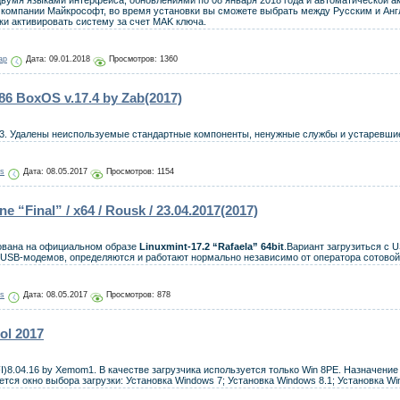
вумя языками интерфейса, обновлениями по 08 января 2018 года и автоматической а
 компании Майкрософт, во время установки вы сможете выбрать между Русским и Анг
и активировать систему за счет MAK ключа.
ap
Дата:
09.01.2018
Просмотров: 1360
6 BoxOS v.17.4 by Zab(2017)
3. Удалены неиспользуемые стандартные компоненты, ненужные службы и устаревши
js
Дата:
08.05.2017
Просмотров: 1154
e “Final” / x64 / Rousk / 23.04.2017(2017)
вана на официальном образе
Linuxmint-17.2 “Rafaela” 64bit
.Вариант загрузиться с 
 USB-модемов, определяются и работают нормально независимо от оператора сотовой
js
Дата:
08.05.2017
Просмотров: 878
ol 2017
8.04.16 by Xemom1. В качестве загрузчика используется только Win 8РЕ. Назначение
яется окно выбора загрузки: Установка Windows 7; Установка Windows 8.1; Установка W