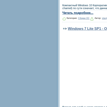
Компактный Windows 10 Корпоративна
channel) по сути означает, что дан
Читать подробнее...
Категория:
Сборки ОС
Автор:
slavi
Windows 7 Lite SP1 -