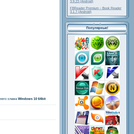
3.9.23 (Android)
FBReader Premium – Book Reader
3.1.7 (Android)
Популярные!
шнего хлама
Windows 10 64bit