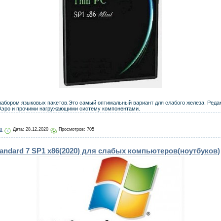
набором языковых пакетов.Это самый оптимальный вариант для слабого железа. Реда
Аэро и прочими нагружающими систему компонентами.
js
Дата:
28.12.2020
Просмотров: 705
ndard 7 SP1 x86(2020) для слабых компьютеров(ноутбуков)