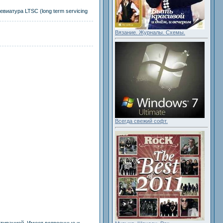
виатура LTSC (long term servicing
Вязание. Журналы. Схемы.
Всегда свежий софт.