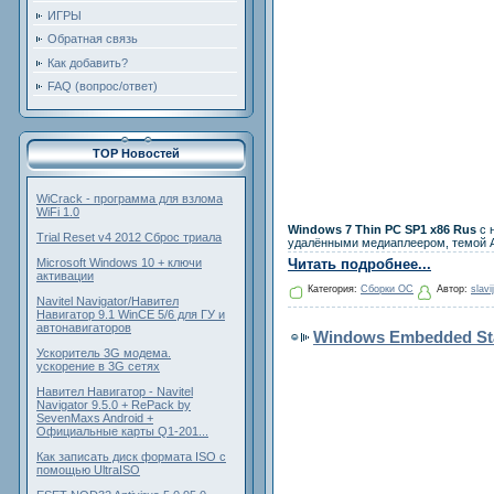
ИГРЫ
Обратная связь
Как добавить?
FAQ (вопрос/ответ)
TOP Новостей
WiCrack - программа для взлома
WiFi 1.0
Windows 7 Thin PC SP1 x86 Rus
с 
Trial Reset v4 2012 Сброс триала
удалёнными медиаплеером, темой 
Microsoft Windows 10 + ключи
Читать подробнее...
активации
Категория:
Сборки ОС
Автор:
slavi
Navitel Navigator/Навител
Навигатор 9.1 WinCE 5/6 для ГУ и
автонавигаторов
Windows Embedded Sta
Ускоритель 3G модема.
ускорение в 3G сетях
Навител Навигатор - Navitel
Navigator 9.5.0 + RePack by
SevenMaxs Android +
Официальные карты Q1-201...
Как записать диск формата ISO с
помощью UltraISO