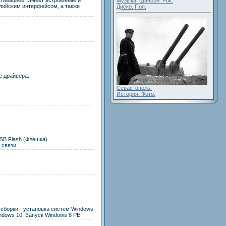
ктивацией. Имеет встроенные и
Музыка. Шансон. Рок.
лийским интерфейсом, а также
Диско. Поп.
е драйвера.
Севастополь.
История. Фото.
USB Flash (Флешка)
 связи.
 сборки - установка систем Windows
indows 10; Запуск Windows 8 PE.