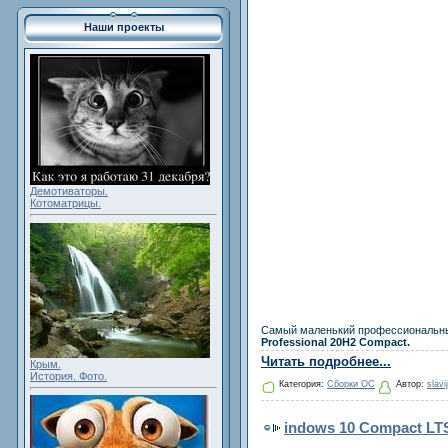
Наши проекты
Демотиваторы.
Котоматрицы.
Самый маленький профессиональный
Professional 20H2 Compact.
Читать подробнее...
Крым.
История. Фото.
Категория:
Сборки ОС
Автор:
slavi
indows 10 Compact LTSC