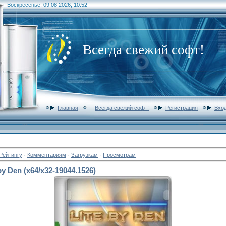
Воскресенье, 09.08.2026, 10:52
Всегда свежий софт!
Главная
Всегда свежий софт!
Регистрация
Вхо
Рейтингу
·
Комментариям
·
Загрузкам
·
Просмотрам
y Den (x64/x32-19044.1526)