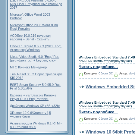
ESET NOD32 Antivirus 5.0.95.0
Rus Final + Журнальные ключи до
2017
Microsoft Office Word 2003
Portable
Microsoft Office 2003 Word (Eng
Rus) Portable
ACDSee 10.0.219 (русская
версия) + Serial - Скачать
Chew7 1.0 build 0.6.7.3 (2011_eng).
Активатор Windows
Ulead Video Studio 9.0 (Eng / Rus
Windows Embedded Standard 7 x8
(русификатор) + keygen, ключ
обычных компьютерах(ноутбуках).
Читать подробнее...
МТС Коннект Менеджер
Категория:
Сборки ОС
Автор:
slavi
Trial Reset 3.5.2 Сброс триала для
KIS 2012
ESET Smart Security 5.0.95.0 Rus
Windows Embedded Sta
Final (x86/x64)
Караоке + vanBasco's Karaoke
Player Rus / Eng Portable.
Windows Embedded Standard 7 x8
Драйвера Windows XP x86-x32bit
обычных компьютерах(ноутбуках).
Читать подробнее...
XRumer 12.0.6/Xrumer v4,5
+новые базы
Категория:
Сборки ОС
Автор:
slavi
Активатор для Windows 8.1 RTM -
8.1 Pro build 9600
Windows 10 64bit Profe