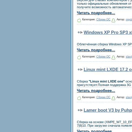
Версия для слабых компьютеров с д
только официальные обновления от
получите возможность автоматическ
Читать подробнее...
Категория:
Сборки ОС
Автор:
nigol
Windows XP Pro SP3 x8
Облегчённая сборка Windows XP SP
Читать подробнее...
Категория:
Сборки ОС
Автор:
slavi
Linux mint LXDE 17.2 on
Сборка
"Linux mint LXDE one"
осно
присутствует.Полная поддержка 3G
Читать подробнее...
Категория:
Сборки ОС
Автор:
slavi
Lamer boot V3 by Puhp
Сборка на основе (XMPE_W7_10_EFI)
7|8|10. При загрузке сначала появл
Читать подробнее...