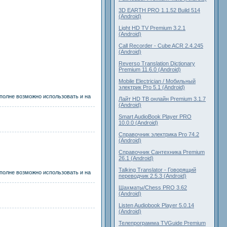
3D EARTH PRO 1.1.52 Build 514
(Android)
Light HD TV Premium 3.2.1
(Android)
Call Recorder - Cube ACR 2.4.245
(Android)
Reverso Translation Dictionary
Premium 11.6.0 (Android)
Mobile Electrician / Мобильный
электрик Pro 5.1 (Android)
вполне возможно использовать и на
Лайт HD ТВ онлайн Premium 3.1.7
(Android)
Smart AudioBook Player PRO
10.0.0 (Android)
Справочник электрика Pro 74.2
(Android)
Справочник Cантехника Premium
26.1 (Android)
Talking Translator - Говорящий
вполне возможно использовать и на
переводчик 2.5.3 (Android)
Шахматы/Chess PRO 3.62
(Android)
Listen Audiobook Player 5.0.14
(Android)
Телепрограмма TVGuide Premium