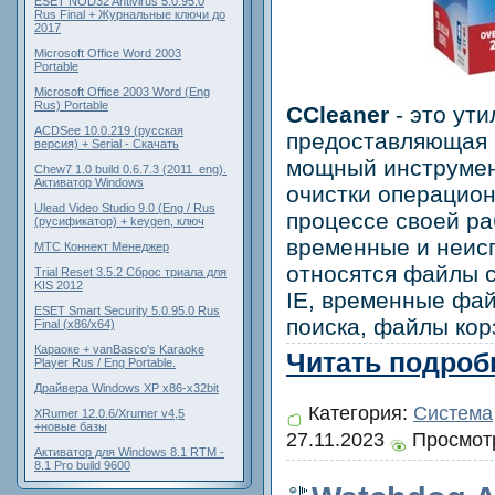
ESET NOD32 Antivirus 5.0.95.0
Rus Final + Журнальные ключи до
2017
Microsoft Office Word 2003
Portable
Microsoft Office 2003 Word (Eng
Rus) Portable
CCleaner
- это ути
ACDSee 10.0.219 (русская
предоставляющая 
версия) + Serial - Скачать
мощный инструмен
Chew7 1.0 build 0.6.7.3 (2011_eng).
Активатор Windows
очистки операцион
Ulead Video Studio 9.0 (Eng / Rus
процессе своей ра
(русификатор) + keygen, ключ
временные и неис
МТС Коннект Менеджер
относятся файлы c
Trial Reset 3.5.2 Сброс триала для
KIS 2012
IE, временные фай
ESET Smart Security 5.0.95.0 Rus
поиска, файлы корз
Final (x86/x64)
Караоке + vanBasco's Karaoke
Читать подробн
Player Rus / Eng Portable.
Драйвера Windows XP x86-x32bit
Категория:
Система
XRumer 12.0.6/Xrumer v4,5
+новые базы
27.11.2023
Просмотр
Активатор для Windows 8.1 RTM -
8.1 Pro build 9600