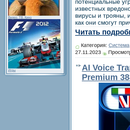
потенциальные уг
известных вредоно
вирусы и трояны, и
Видео. ТВ. Кино
как они смогут при
Читать подробн
Категория:
Система
27.11.2023
Просмотр
AI Voice Tra
Игры
Premium 388