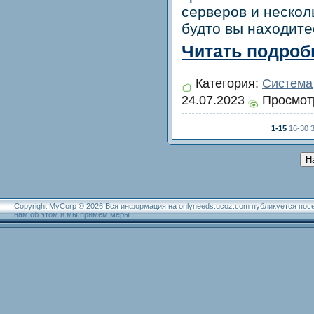
серверов и нескол
будто вы находите
Читать подробн
Категория:
Система
24.07.2023
Просмотр
1-15
16-30
Н
Copyright MyCorp © 2026 Вся информация на onlyneeds.ucoz.com публикуется пос
нам об этом и мы примем меры.