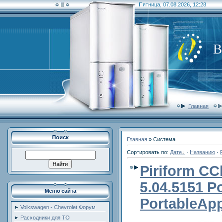
Пятница, 07.08.2026, 12:28
В
Главная
Поиск
Главная
»
Система
Сортировать по
:
Дате
·
Названию
·
Piriform CC
5.04.5151 P
Меню сайта
PortableAp
Volkswagen - Chevrolet Форум
Расходники для ТО