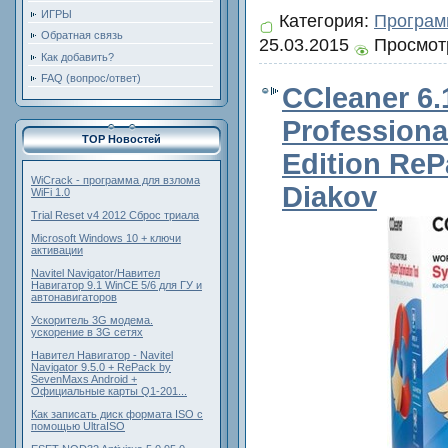
ИГРЫ
Категория:
Програ
Обратная связь
25.03.2015
Просмотр
Как добавить?
FAQ (вопрос/ответ)
CCleaner 6.
Professiona
TOP Новостей
Edition ReP
WiCrack - программа для взлома
Diakov
WiFi 1.0
Trial Reset v4 2012 Сброс триала
Microsoft Windows 10 + ключи
активации
Navitel Navigator/Навител
Навигатор 9.1 WinCE 5/6 для ГУ и
автонавигаторов
Ускоритель 3G модема.
ускорение в 3G сетях
Навител Навигатор - Navitel
Navigator 9.5.0 + RePack by
SevenMaxs Android +
Официальные карты Q1-201...
Как записать диск формата ISO с
помощью UltraISO