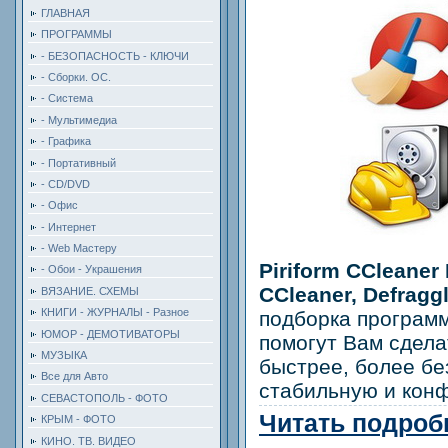
ГЛАВНАЯ
ПРОГРАММЫ
- БЕЗОПАСНОСТЬ - КЛЮЧИ
- Сборки. ОС.
- Система
- Мультимедиа
- Графика
- Портативный
- CD/DVD
- Офис
- Интернет
- Web Мастеру
Piriform CCleaner 
- Обои - Украшения
CCleaner, Defragg
ВЯЗАНИЕ. СХЕМЫ
КНИГИ - ЖУРНАЛЫ - Разное
подборка программ
ЮМОР - ДЕМОТИВАТОРЫ
помогут Вам сдел
МУЗЫКА
быстрее, более бе
Все для Авто
стабильную и кон
СЕВАСТОПОЛЬ - ФОТО
Читать подробн
КРЫМ - ФОТО
КИНО. ТВ. ВИДЕО