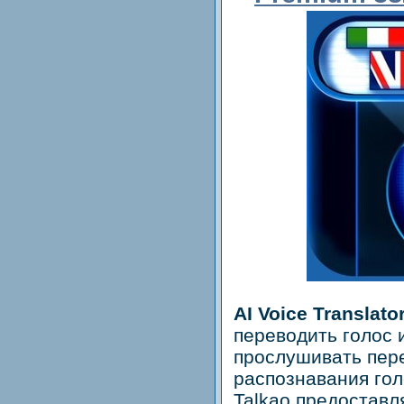
AI Voice Translato
переводить голос и
прослушивать пер
распознавания го
Talkao предоставл