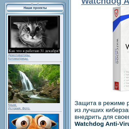
Watchdog An
Наши проекты
Демотиваторы.
Котоматрицы.
Защита в режиме 
Крым.
История. Фото.
из лучших киберза
внедрить для своег
Watchdog Anti-Vir