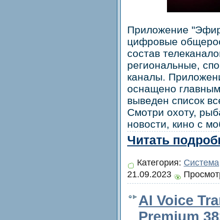
Приложение "Эфир
цифровые общерос
состав телеканало
региональные, сп
каналы. Приложени
оснащено главным
выведен список вс
Смотри охоту, рыб
новости, кино с м
Читать подробн
Категория:
Система
21.09.2023
Просмотр
AI Voice Tra
Premium 382