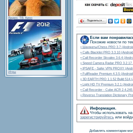
Видео. ТВ. Кино
Поделиться…
Если вам понравилась
Похожие новости по те
• Шахматы/Chess PRO 3.7 (Androi
• Calls Blacklist PRO 3.3.10 (Androi
• Call Recorder Skvalex 3.6.4 (Andro
• Speed Camera Radar PRO 3.2.17 
• IPSAFE - Safer VPN PROXY (Andr
Игры
• FullReader Premium 4.3.5 (Android
• 3D EARTH PRO 1.1.52 Build 514 (
• Light HD TV Premium 3.2.1 (Androi
• Call Recorder - Cube ACR 2.4.245
• Reverso Translation Dictionary Pr
Информация.
Чтобы использовать на 
зарегистрируйтесь
или войди
Добавлять комментарии могу