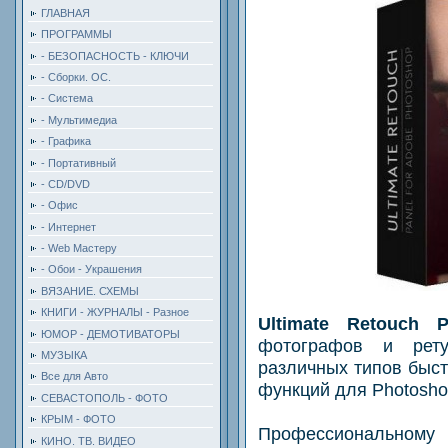
ГЛАВНАЯ
ПРОГРАММЫ
- БЕЗОПАСНОСТЬ - КЛЮЧИ
- Сборки. ОС.
- Система
- Мультимедиа
- Графика
- Портативный
- CD/DVD
- Офис
- Интернет
- Web Мастеру
- Обои - Украшения
ВЯЗАНИЕ. СХЕМЫ
КНИГИ - ЖУРНАЛЫ - Разное
Ultimate Retouch P
ЮМОР - ДЕМОТИВАТОРЫ
фотографов и рет
МУЗЫКА
различных типов быст
Все для Авто
функций для Photosho
СЕВАСТОПОЛЬ - ФОТО
КРЫМ - ФОТО
Профессионально
КИНО. ТВ. ВИДЕО