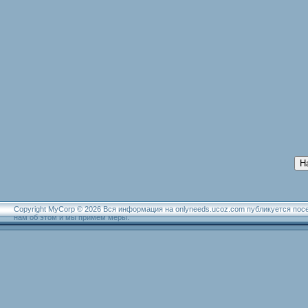
Н
Copyright MyCorp © 2026 Вся информация на onlyneeds.ucoz.com публикуется пос
нам об этом и мы примем меры.