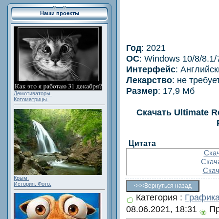
Наши проекты
Год
: 2021
OС
: Windows 10/8/8.1/
Интерфейс
: Английс
Лекарство
: не требуе
Размер
: 17,9 Мб
Демотиваторы.
Котоматрицы.
Скачать Ultimate R
Цитата
Скач
Скача
Скач
Крым.
История. Фото.
Категория
:
График
08.06.2021, 18:31
Пр