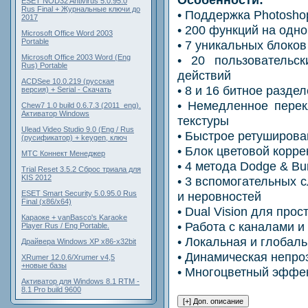
ESET NOD32 Antivirus 5.0.95.0
Rus Final + Журнальные ключи до
• Поддержка Photosho
2017
• 200 функций на одн
Microsoft Office Word 2003
Portable
• 7 уникальных блоко
• 20 пользовательс
Microsoft Office 2003 Word (Eng
Rus) Portable
действий
ACDSee 10.0.219 (русская
• 8 и 16 битное разде
версия) + Serial - Скачать
• Немедленное перек
Chew7 1.0 build 0.6.7.3 (2011_eng).
Активатор Windows
текстуры
Ulead Video Studio 9.0 (Eng / Rus
• Быстрое ретуширова
(русификатор) + keygen, ключ
• Блок цветовой корре
МТС Коннект Менеджер
• 4 метода Dodge & Bu
Trial Reset 3.5.2 Сброс триала для
KIS 2012
• 3 вспомогательных 
и неровностей
ESET Smart Security 5.0.95.0 Rus
Final (x86/x64)
• Dual Vision для про
Караоке + vanBasco's Karaoke
• Работа с каналами 
Player Rus / Eng Portable.
• Локальная и глобаль
Драйвера Windows XP x86-x32bit
• Динамическая непро
XRumer 12.0.6/Xrumer v4,5
+новые базы
• Многоцветный эффе
Активатор для Windows 8.1 RTM -
8.1 Pro build 9600