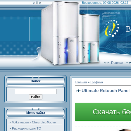
Воскресенье, 09.08.2026, 02:17
В
Главная
Поиск
Главная
»
Графика
Ultimate Retouch Panel
Скачать бе
Меню сайта
Volkswagen - Chevrolet Форум
Расходники для ТО