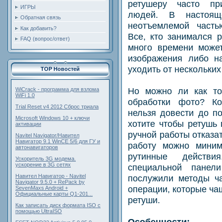
ретушеру часто пр
ИГРЫ
людей. В настоящ
Обратная связь
неотъемлемой часть
Как добавить?
Все, кто занимался р
FAQ (вопрос/ответ)
много времени может
изображения либо н
уходить от нескольких
TOP Новостей
Но можно ли как то
WiCrack - программа для взлома
WiFi 1.0
обработки фото? Ко
Trial Reset v4 2012 Сброс триала
нельзя довести до по
Microsoft Windows 10 + ключи
хотите чтобы ретушь 
активации
ручной работы отказат
Navitel Navigator/Навител
Навигатор 9.1 WinCE 5/6 для ГУ и
работу можно миним
автонавигаторов
рутинные действ
Ускоритель 3G модема.
ускорение в 3G сетях
специальной панел
послужили методы ча
Навител Навигатор - Navitel
Navigator 9.5.0 + RePack by
операции, которые ча
SevenMaxs Android +
Официальные карты Q1-201...
ретуши.
Как записать диск формата ISO с
помощью UltraISO
Особенности: