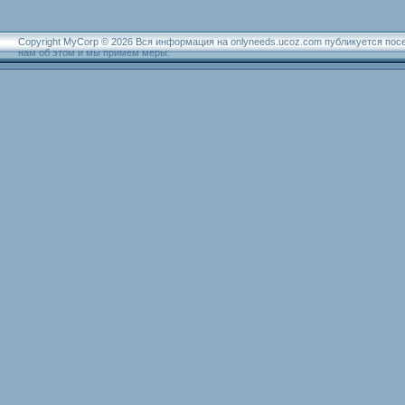
Copyright MyCorp © 2026 Вся информация на onlyneeds.ucoz.com публикуется пос
нам об этом и мы примем меры.