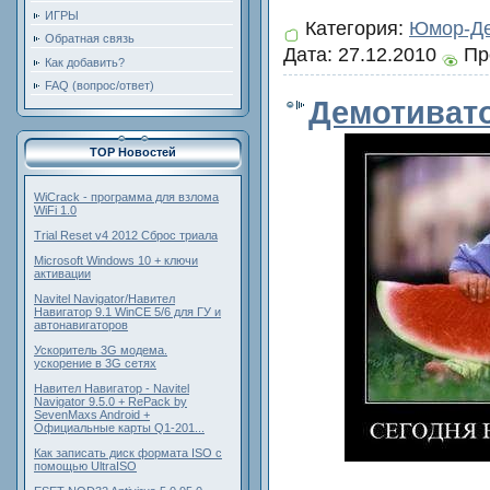
ИГРЫ
Категория:
Юмор-Де
Обратная связь
Дата:
27.12.2010
Пр
Как добавить?
FAQ (вопрос/ответ)
Демотиват
TOP Новостей
WiCrack - программа для взлома
WiFi 1.0
Trial Reset v4 2012 Сброс триала
Microsoft Windows 10 + ключи
активации
Navitel Navigator/Навител
Навигатор 9.1 WinCE 5/6 для ГУ и
автонавигаторов
Ускоритель 3G модема.
ускорение в 3G сетях
Навител Навигатор - Navitel
Navigator 9.5.0 + RePack by
SevenMaxs Android +
Официальные карты Q1-201...
Как записать диск формата ISO с
помощью UltraISO