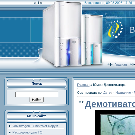
Воскресенье, 09.08.2026, 11:26
В
Главная
Поиск
Главная
»
Юмор-Демотиваторы
Сортировать по
:
Дате
·
Названию
·
Демотиват
Меню сайта
Volkswagen - Chevrolet Форум
Расходники для ТО