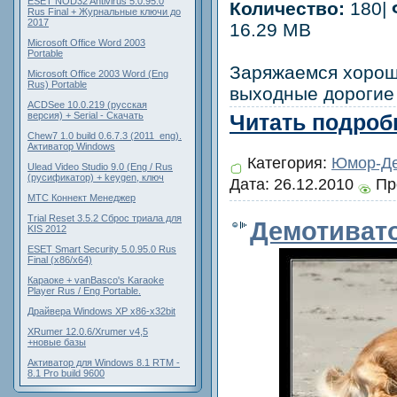
ESET NOD32 Antivirus 5.0.95.0
Количество:
180|
Rus Final + Журнальные ключи до
2017
16.29 MB
Microsoft Office Word 2003
Portable
Заряжаемся хорош
Microsoft Office 2003 Word (Eng
Rus) Portable
выходные дорогие 
ACDSee 10.0.219 (русская
версия) + Serial - Скачать
Читать подробн
Chew7 1.0 build 0.6.7.3 (2011_eng).
Активатор Windows
Категория:
Юмор-Де
Ulead Video Studio 9.0 (Eng / Rus
(русификатор) + keygen, ключ
Дата:
26.12.2010
Пр
МТС Коннект Менеджер
Trial Reset 3.5.2 Сброс триала для
Демотиват
KIS 2012
ESET Smart Security 5.0.95.0 Rus
Final (x86/x64)
Караоке + vanBasco's Karaoke
Player Rus / Eng Portable.
Драйвера Windows XP x86-x32bit
XRumer 12.0.6/Xrumer v4,5
+новые базы
Активатор для Windows 8.1 RTM -
8.1 Pro build 9600