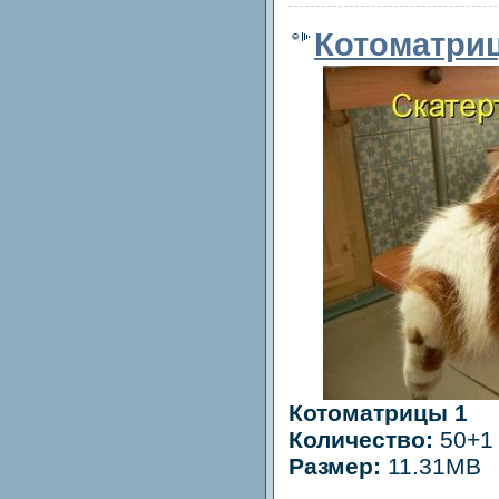
Котоматри
Котоматрицы 1
Количество:
50+1 
Размер:
11.31MB