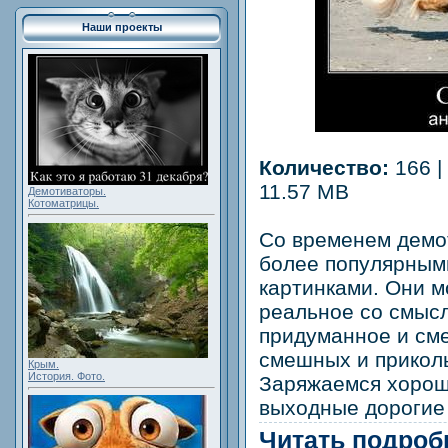
Наши проекты
Количество:
166 |
11.57 MB
Демотиваторы.
Котоматрицы.
Со временем демо
более популярным
картинками. Они м
реальное со смысл
придуманное и см
смешных и прикол
Крым.
История. Фото.
Заряжаемся хорош
выходные дорогие 
Читать подробн