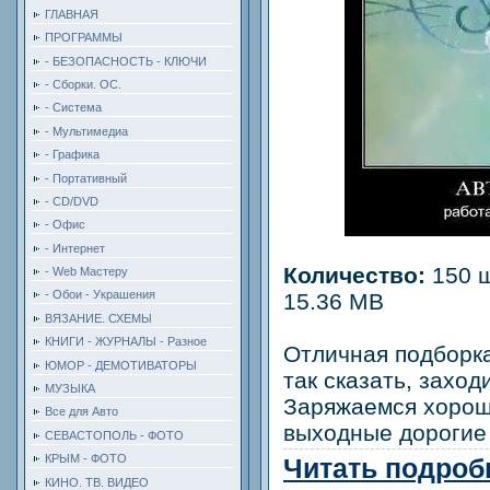
ГЛАВНАЯ
ПРОГРАММЫ
- БЕЗОПАСНОСТЬ - КЛЮЧИ
- Сборки. ОС.
- Система
- Мультимедиа
- Графика
- Портативный
- CD/DVD
- Офис
- Интернет
Количество:
150 ш
- Web Мастеру
- Обои - Украшения
15.36 MB
ВЯЗАНИЕ. СХЕМЫ
КНИГИ - ЖУРНАЛЫ - Разное
Отличная подборк
ЮМОР - ДЕМОТИВАТОРЫ
так сказать, заход
МУЗЫКА
Заряжаемся хорош
Все для Авто
выходные дорогие 
СЕВАСТОПОЛЬ - ФОТО
КРЫМ - ФОТО
Читать подробн
КИНО. ТВ. ВИДЕО