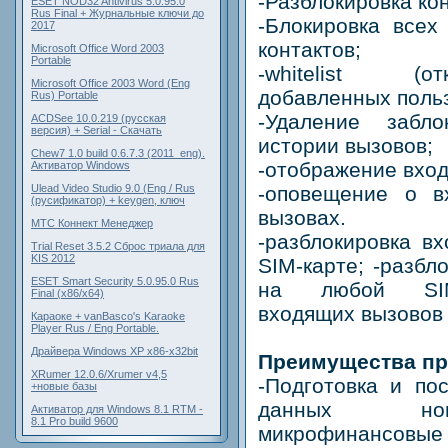
-Разблокировка кон
ESET NOD32 Antivirus 5.0.95.0
Rus Final + Журнальные ключи до
-Блокировка всех
2017
контактов;
Microsoft Office Word 2003
Portable
-whitelist (о
Microsoft Office 2003 Word (Eng
добавленных поль
Rus) Portable
-Удаление забл
ACDSee 10.0.219 (русская
версия) + Serial - Скачать
истории вызовов;
Chew7 1.0 build 0.6.7.3 (2011_eng).
-отображение вхо
Активатор Windows
-оповещение о в
Ulead Video Studio 9.0 (Eng / Rus
(русификатор) + keygen, ключ
вызовах.
МТС Коннект Менеджер
-разблокировка в
Trial Reset 3.5.2 Сброс триала для
KIS 2012
SIM-карте; -разбл
ESET Smart Security 5.0.95.0 Rus
на любой SIM-
Final (x86/x64)
входящих вызовов 
Караоке + vanBasco's Karaoke
Player Rus / Eng Portable.
Драйвера Windows XP x86-x32bit
Преимущества пр
XRumer 12.0.6/Xrumer v4,5
-Подготовка и по
+новые базы
данных номе
Активатор для Windows 8.1 RTM -
8.1 Pro build 9600
микрофинансовы