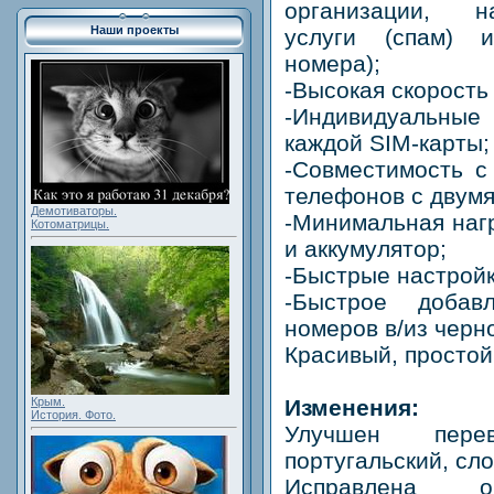
организации, 
Наши проекты
услуги (спам) 
номера);
-Высокая скорость
-Индивидуальные
каждой SIM-карты;
-Совместимость 
телефонов с двумя
Демотиваторы.
-Минимальная нагр
Котоматрицы.
и аккумулятор;
-Быстрые настрой
-Быстрое добавл
номеров в/из черно
Красивый, простой
Крым.
Изменения:
История. Фото.
Улучшен пере
португальский, сл
Исправлена ош