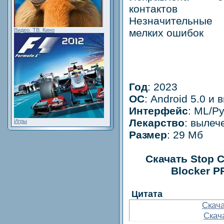
контактов
Незначительные 
мелких ошибок
Видео. ТВ. Кино
Год
: 2023
OС
: Аndroid 5.0 и
Интерфейс
: ML/Р
Лекарство
: вылеч
Игры
Размер
: 29 Мб
Скачать Stop C
Blocker PR
Цитата
Скача
Скач