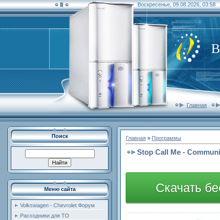
Воскресенье, 09.08.2026, 03:58
В
Главная
Поиск
Главная
»
Программы
Stop Call Me - Communit
Скачать бе
Меню сайта
Volkswagen - Chevrolet Форум
Расходники для ТО