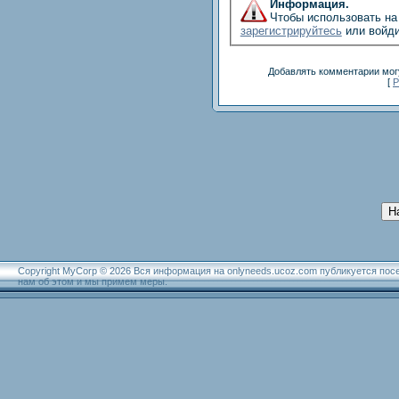
Информация.
Чтобы использовать на 
зарегистрируйтесь
или войди
Добавлять комментарии могу
[
Р
Н
Copyright MyCorp © 2026 Вся информация на onlyneeds.ucoz.com публикуется пос
нам об этом и мы примем меры.