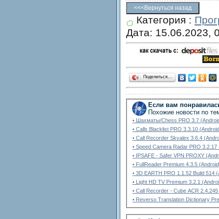
Категория
:
Про
Дата: 15.06.2023, 
Поделиться…
Если вам понравилась
Похожие новости по те
• Шахматы/Chess PRO 3.7 (Androi
• Calls Blacklist PRO 3.3.10 (Androi
• Call Recorder Skvalex 3.6.4 (Andro
• Speed Camera Radar PRO 3.2.17 
• IPSAFE - Safer VPN PROXY (Andr
• FullReader Premium 4.3.5 (Android
• 3D EARTH PRO 1.1.52 Build 514 (
• Light HD TV Premium 3.2.1 (Androi
• Call Recorder - Cube ACR 2.4.245
• Reverso Translation Dictionary Pr