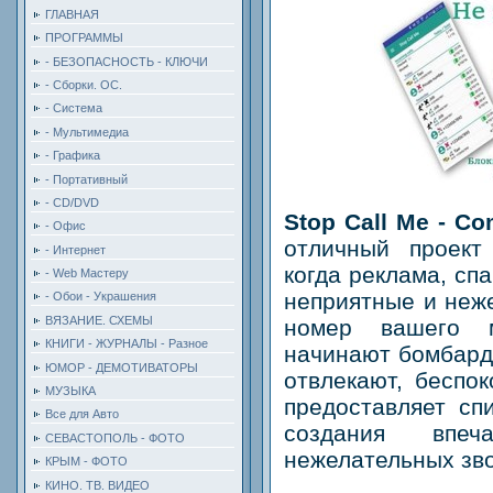
ГЛАВНАЯ
ПРОГРАММЫ
- БЕЗОПАСНОСТЬ - КЛЮЧИ
- Сборки. ОС.
- Система
- Мультимедиа
- Графика
- Портативный
- CD/DVD
Stop Call Me - Co
- Офис
отличный проект
- Интернет
когда реклама, сп
- Web Мастеру
неприятные и неж
- Обои - Украшения
ВЯЗАНИЕ. СХЕМЫ
номер вашего 
КНИГИ - ЖУРНАЛЫ - Разное
начинают бомбард
ЮМОР - ДЕМОТИВАТОРЫ
отвлекают, беспок
МУЗЫКА
предоставляет сп
Все для Авто
создания впе
СЕВАСТОПОЛЬ - ФОТО
нежелательных зво
КРЫМ - ФОТО
КИНО. ТВ. ВИДЕО