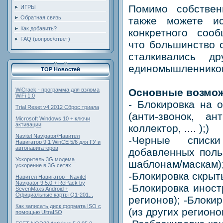
Помимо собствен
ИГРЫ
Обратная связь
также можете ис
Как добавить?
конкретного сооб
FAQ (вопрос/ответ)
что большинство 
сталкивались д
единомышленников
TOP Новостей
Основные возмож
WiCrack - программа для взлома
WiFi 1.0
- Блокировка на 
Trial Reset v4 2012 Сброс триала
(анти-звонок, ан
Microsoft Windows 10 + ключи
активации
коллектор, .... );)
Navitel Navigator/Навител
-Черные списки
Навигатор 9.1 WinCE 5/6 для ГУ и
автонавигаторов
добавленных поль
Ускоритель 3G модема.
шаблонам/маскам)
ускорение в 3G сетях
-Блокировка скрыт
Навител Навигатор - Navitel
Navigator 9.5.0 + RePack by
-Блокировка иност
SevenMaxs Android +
Официальные карты Q1-201...
регионов); -Блоки
Как записать диск формата ISO с
(из других регионо
помощью UltraISO