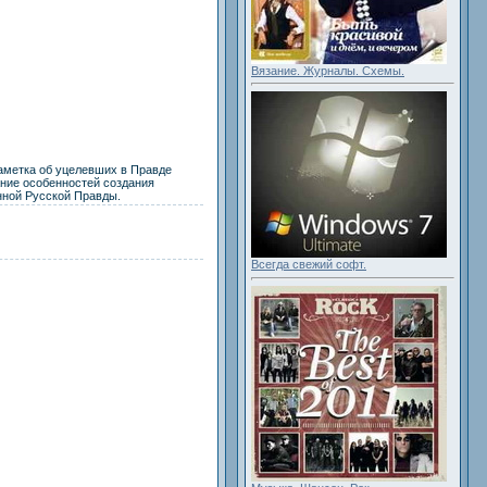
Вязание. Журналы. Схемы.
заметка об уцелевших в Правде
ание особенностей создания
нной Русской Правды.
Всегда свежий софт.