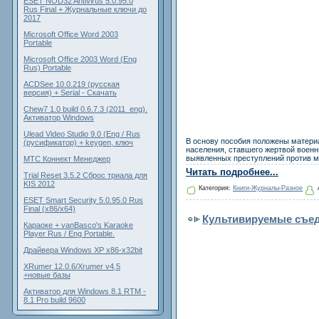
ESET NOD32 Antivirus 5.0.95.0
Rus Final + Журнальные ключи до
2017
Microsoft Office Word 2003
Portable
Microsoft Office 2003 Word (Eng
Rus) Portable
ACDSee 10.0.219 (русская
версия) + Serial - Скачать
Chew7 1.0 build 0.6.7.3 (2011_eng).
Активатор Windows
Ulead Video Studio 9.0 (Eng / Rus
В основу пособия положены материал
(русификатор) + keygen, ключ
населения, ставшего жертвой военн
выявленных преступлений против м
МТС Коннект Менеджер
Читать подробнее...
Trial Reset 3.5.2 Сброс триала для
KIS 2012
Категория:
Книги-Журналы-Разное
ESET Smart Security 5.0.95.0 Rus
Final (x86/x64)
Культивируемые съе
Караоке + vanBasco's Karaoke
Player Rus / Eng Portable.
Драйвера Windows XP x86-x32bit
XRumer 12.0.6/Xrumer v4,5
+новые базы
Активатор для Windows 8.1 RTM -
8.1 Pro build 9600