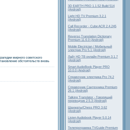
3D EARTH PRO 1.1.52 Build 514
(Android)
Light HD TV Premium 3.2.1
(Android)
Call Recorder - Cube ACR 2.4.245
(Android)
Reverso Translation Dictionary
Premium 11.6.0 (Android)
Mobile Electrician / Мобильный
электрик Pro 5.1 (Android)
Лайт HD ТВ онлайн Premium 3.1.7
трагедии мирного советского
(Android)
становление обстоятельств вновь
Smart AudioBook Player PRO
10.0.0 (Android)
Справочник электрика Pro 74.2
(Android)
Справочник Cантехника Premium
26.1 (Android)
Talking Translator - Говорящий
переводчик 2.5.3 (Android)
Шахматы/Chess PRO 3.62
(Android)
Listen Audiobook Player 5.0.14
(Android)
Телепрограмма TVGuide Premium