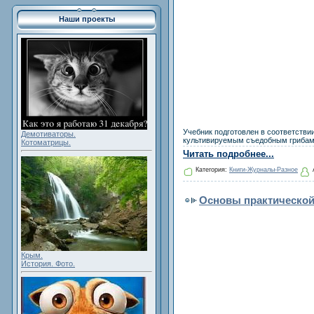
Наши проекты
Учебник подготовлен в соответств
Демотиваторы.
культивируемым съедобным грибам,
Котоматрицы.
Читать подробнее...
Категория:
Книги-Журналы-Разное
Основы практической
Крым.
История. Фото.