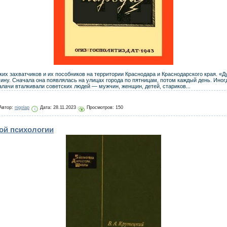
их захватчиков и их пособников на территории Краснодара и Краснодарского края. «Д
ну. Сначала она появлялась на улицах города по пятницам, потом каждый день. Иногд
ачи вталкивали советских людей — мужчин, женщин, детей, стариков...
Автор:
nigolap
Дата:
28.11.2023
Просмотров: 150
ой психологии