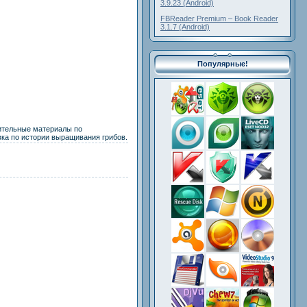
3.9.23 (Android)
FBReader Premium – Book Reader
3.1.7 (Android)
Популярные!
нительные материалы по
ка по истории выращивания грибов.