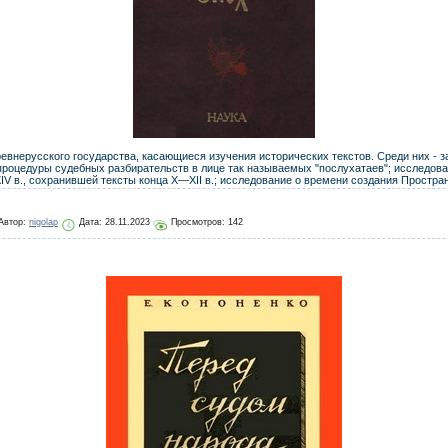
ревнерусского государства, касающиеся изучения исторических текстов. Среди них - 
процедуры судебных разбирательств в лице так называемых "послухатаев"; исследов
IV в., сохранившей тексты конца Х—XII в.; исследование о времени создания Простра
Автор:
nigolap
Дата:
28.11.2023
Просмотров: 142