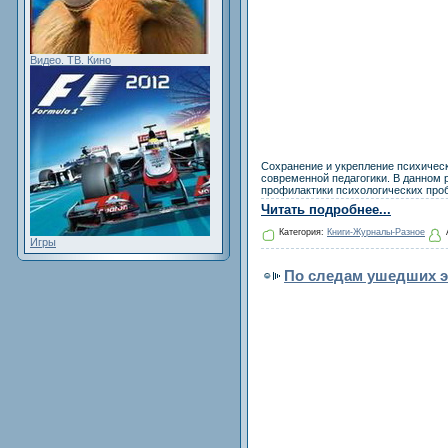
Видео. ТВ. Кино
Сохранение и укрепление психическ
современной педагогики. В данном 
профилактики психологических проб
Читать подробнее...
Категория:
Книги-Журналы-Разное
Игры
По следам ушедших эп