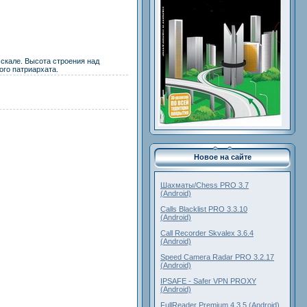
скале. Высота строения над
го патриархата.
Новое на сайте
Шахматы/Chess PRO 3.7
(Android)
Calls Blacklist PRO 3.3.10
(Android)
Call Recorder Skvalex 3.6.4
(Android)
Speed Camera Radar PRO 3.2.17
(Android)
IPSAFE - Safer VPN PROXY
(Android)
FullReader Premium 4.3.5 (Android)