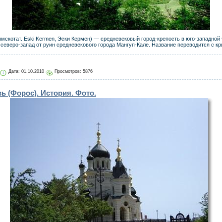
рымскотат. Eski Kermen, Эски Кермен) — средневековый город-крепость в юго-западной
а северо-запад от руин средневекового города Мангуп-Кале. Название переводится с к
Дата:
01.10.2010
Просмотров: 5876
ь (Форос). История. Фото.