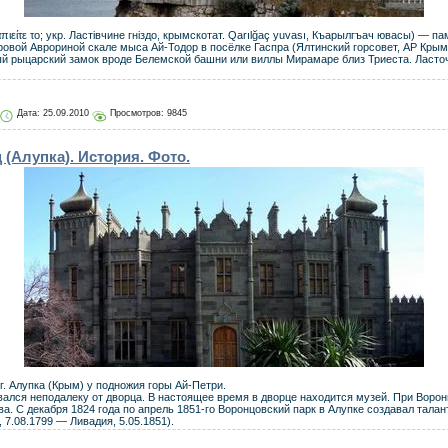
ταπιείτε το; укр. Ластівчине гніздо, крымскотат. Qarılğaç yuvası, Къарылгъач ювасы) — п
овой Аврориной скале мыса Ай-Тодор в посёлке Гаспра (Ялтинский горсовет, АР Крым,
й рыцарский замок вроде Белемской башни или виллы Мирамаре близ Триеста. Ласточ
Дата:
25.09.2010
Просмотров: 9845
(Алупка). История. Фото.
 г. Алупка (Крым) у подножия горы Ай-Петри.
вался неподалеку от дворца. В настоящее время в дворце находится музей. При Воро
ва. С декабря 1824 года по апрель 1851-го Воронцовский парк в Алупке создавал тала
 7.08.1799 — Ливадия, 5.05.1851).