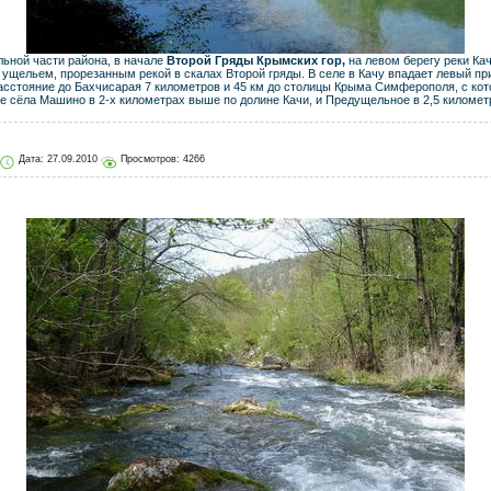
льной части района, в начале
Второй Гряды Крымских гор,
на левом берегу реки Ка
ущельем, прорезанным рекой в скалах Второй гряды. В селе в Качу впадает левый п
асстояние до Бахчисарая 7 километров и 45 км до столицы Крыма Симферополя, с ко
 сёла Машино в 2-х километрах выше по долине Качи, и Предущельное в 2,5 километ
Дата:
27.09.2010
Просмотров: 4266