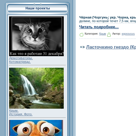
Наши проекты
Чёрная
(Чоргунь; укр. Чорна, кр
долине, по которой течет 7,5 км, в
Читать подробнее...
Категория:
Крым
Автор:
egorovsvs
Ласточкино гнездо (К
Демотиваторы.
Котоматрицы.
Крым.
История. Фото.