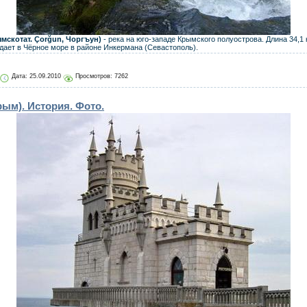
ымскотат. Çorğun, Чоргъун)
- река на юго-западе Крымского полуострова. Длина 34,1
падает в Чёрное море в районе Инкермана (Севастополь).
Дата:
25.09.2010
Просмотров: 7262
рым). История. Фото.