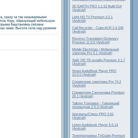
3D EARTH PRO 1.1.52 Build 514
(Android)
Light HD TV Premium 3.2.1
ча, сразу за так называемыми
(Android)
риток Хору, образующий небольшую
торыми Баштановка связана
Call Recorder - Cube ACR 2.4.245
рах ниже. Высота села над уровнем
(Android)
Reverso Translation Dictionary
Premium 11.6.0 (Android)
Mobile Electrician / Мобильный
электрик Pro 5.1 (Android)
Лайт HD ТВ онлайн Premium 3.1.7
(Android)
Smart AudioBook Player PRO
10.0.0 (Android)
Справочник электрика Pro 74.2
(Android)
Справочник Cантехника Premium
26.1 (Android)
Talking Translator - Говорящий
переводчик 2.5.3 (Android)
Шахматы/Chess PRO 3.62
(Android)
Listen Audiobook Player 5.0.14
(Android)
Телепрограмма TVGuide Premium