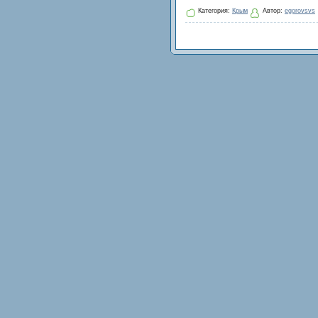
Категория:
Крым
Автор:
egorovsvs