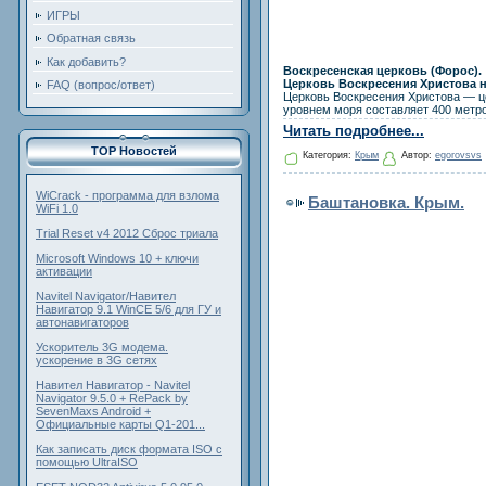
ИГРЫ
Обратная связь
Как добавить?
Воскресенская церковь (Форос).
Церковь Воскресения Христова 
FAQ (вопрос/ответ)
Церковь Воскресения Христова — це
уровнем моря составляет 400 метр
Читать подробнее...
TOP Новостей
Категория:
Крым
Автор:
egorovsvs
WiCrack - программа для взлома
Баштановка. Крым.
WiFi 1.0
Trial Reset v4 2012 Сброс триала
Microsoft Windows 10 + ключи
активации
Navitel Navigator/Навител
Навигатор 9.1 WinCE 5/6 для ГУ и
автонавигаторов
Ускоритель 3G модема.
ускорение в 3G сетях
Навител Навигатор - Navitel
Navigator 9.5.0 + RePack by
SevenMaxs Android +
Официальные карты Q1-201...
Как записать диск формата ISO с
помощью UltraISO