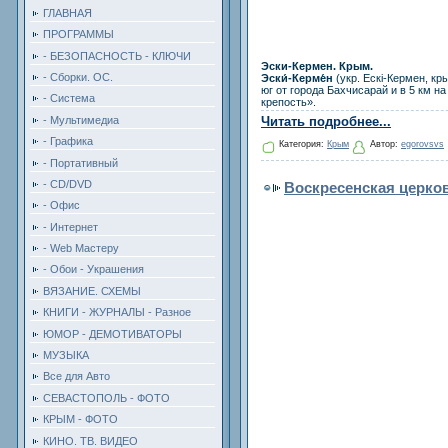
ГЛАВНАЯ
ПРОГРАММЫ
- БЕЗОПАСНОСТЬ - КЛЮЧИ
Эски-Кермен. Крым.
- Сборки. ОС.
Эски́-Керме́н
(укр. Ескі-Кермен, к
юг от города Бахчисарай и в 5 км н
- Система
крепость».
- Мультимедиа
Читать подробнее...
- Графика
Категория:
Крым
Автор:
egorovsvs
- Портативный
- CD/DVD
Воскресенская церков
- Офис
- Интернет
- Web Мастеру
- Обои - Украшения
ВЯЗАНИЕ. СХЕМЫ
КНИГИ - ЖУРНАЛЫ - Разное
ЮМОР - ДЕМОТИВАТОРЫ
МУЗЫКА
Все для Авто
СЕВАСТОПОЛЬ - ФОТО
КРЫМ - ФОТО
КИНО. ТВ. ВИДЕО