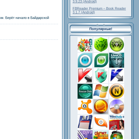
3.9.23 (Android)
FBReader Premium – Book Reader
3.1.7 (Android)
 км. Берёт начало в Байдарской
Популярные!