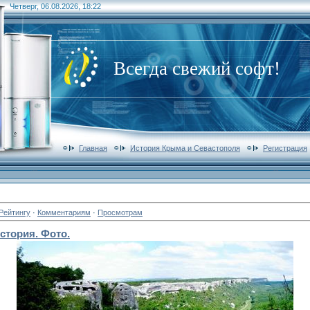
Четверг, 06.08.2026, 18:22
Всегда свежий софт!
Главная
История Крыма и Севастополя
Регистрация
Рейтингу
·
Комментариям
·
Просмотрам
стория. Фото.