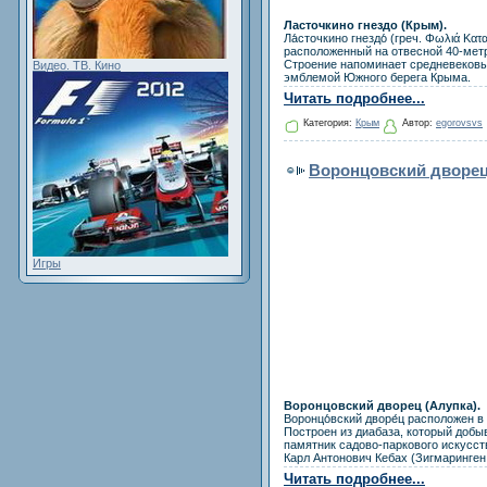
Ласточкино гнездо (Крым).
Ла́сточкино гнездо́ (греч. Φωλιά Κα
расположенный на отвесной 40-метр
Строение напоминает средневековы
Видео. ТВ. Кино
эмблемой Южного берега Крыма.
Читать подробнее...
Категория:
Крым
Автор:
egorovsvs
Воронцовский дворец 
Игры
Воронцовский дворец (Алупка).
Воронцо́вский дворе́ц расположен в
Построен из диабаза, который добы
памятник садово-паркового искусст
Карл Антонович Кебах (Зигмаринген,
Читать подробнее...