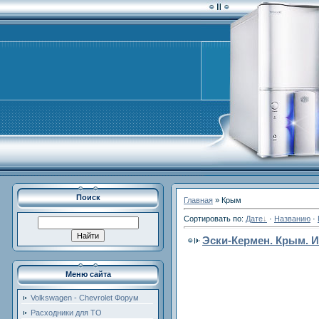
Поиск
Главная
»
Крым
Сортировать по
:
Дате
·
Названию
·
Эски-Кермен. Крым. И
Меню сайта
Volkswagen - Chevrolet Форум
Расходники для ТО