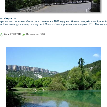
над Форосом
рковь над поселком Форос, построенная в 1892 году на обрывистом утёсе — Красной 
ов. Памятник русской архитектуры XIX века. Симферопольская епархия УПЦ Московско
Дата:
27.09.2010
Просмотров: 6753