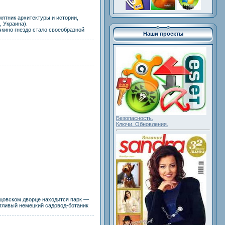
амятник архитектуры и истории,
 Украина).
кино гнездо стало своеобразной
Наши проекты
Безопасность.
Ключи. Обновления.
нцовском дворце находится парк —
нтливый немецкий садовод-ботаник