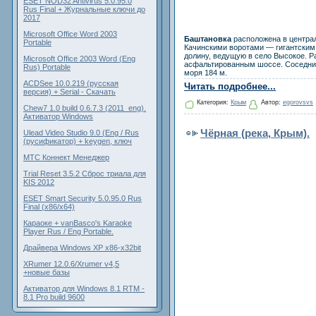
ESET NOD32 Antivirus 5.0.95.0
Rus Final + Журнальные ключи до
2017
Microsoft Office Word 2003
Баштановка
расположена в центра
Portable
Качинскими воротами — гигантским 
долину, ведущую в село Высокое. Р
Microsoft Office 2003 Word (Eng
асфальтированным шоссе. Соседние
Rus) Portable
моря 184 м.
ACDSee 10.0.219 (русская
Читать подробнее...
версия) + Serial - Скачать
Категория:
Крым
Автор:
egorovsvs
Chew7 1.0 build 0.6.7.3 (2011_eng).
Активатор Windows
Чёрная (река, Крым).
Ulead Video Studio 9.0 (Eng / Rus
(русификатор) + keygen, ключ
МТС Коннект Менеджер
Trial Reset 3.5.2 Сброс триала для
KIS 2012
ESET Smart Security 5.0.95.0 Rus
Final (x86/x64)
Караоке + vanBasco's Karaoke
Player Rus / Eng Portable.
Драйвера Windows XP x86-x32bit
XRumer 12.0.6/Xrumer v4,5
+новые базы
Активатор для Windows 8.1 RTM -
8.1 Pro build 9600