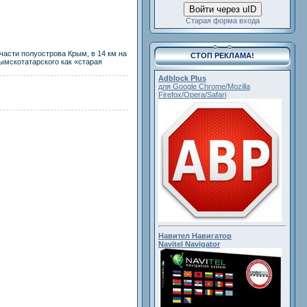
Войти через uID
Старая форма входа
 части полуострова Крым, в 14 км на
СТОП РЕКЛАМА!
рымскотатарского как «старая
Adblock Plus
для Google Chrome/Mozilla
Firefox/Opera/Safari
Навител Навигатор
Navitel Navigator