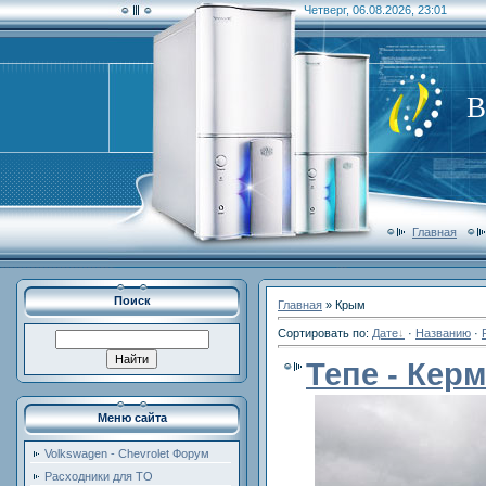
Четверг, 06.08.2026, 23:01
В
Главная
Поиск
Главная
»
Крым
Сортировать по
:
Дате
·
Названию
·
Тепе - Керм
Меню сайта
Volkswagen - Chevrolet Форум
Расходники для ТО