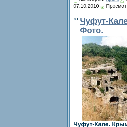
07.10.2010
Просмотр
Чуфут-Кале
Фото.
Чуфут-Кале. Крым