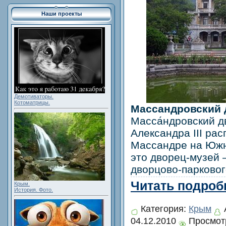
Наши проекты
Демотиваторы.
Котоматрицы.
Массандровский 
Масса́ндровский д
Александра III ра
Массандре на Южн
это дворец-музей
дворцово-парковог
Читать подробн
Крым.
История. Фото.
Категория:
Крым
04.12.2010
Просмотр