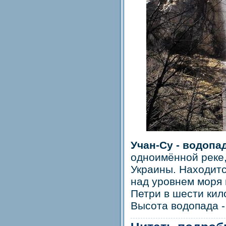
Учан-Су - водопа
одноимённой реке
Украины. Находитс
над уровнем моря 
Петри в шести кил
Высота водопада -