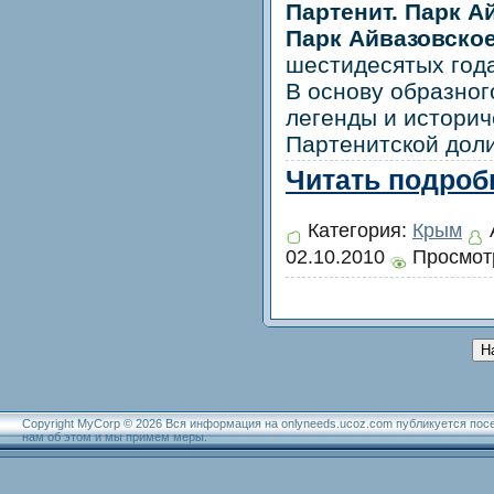
Партенит. Парк А
Парк Айвазовское
шестидесятых года
В основу образног
легенды и историч
Партенитской дол
Читать подробн
Категория:
Крым
02.10.2010
Просмотр
Н
Copyright MyCorp © 2026 Вся информация на onlyneeds.ucoz.com публикуется пос
нам об этом и мы примем меры.