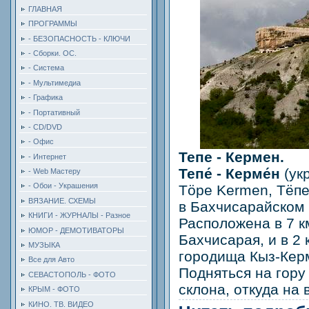
ГЛАВНАЯ
ПРОГРАММЫ
- БЕЗОПАСНОСТЬ - КЛЮЧИ
- Сборки. ОС.
- Система
- Мультимедиа
- Графика
- Портативный
- CD/DVD
- Офис
Тепе - Кермен.
- Интернет
Тепе́ - Керме́н
(ук
- Web Мастеру
- Обои - Украшения
Töpe Kermen, Тёпе
ВЯЗАНИЕ. СХЕМЫ
в Бахчисарайском
КНИГИ - ЖУРНАЛЫ - Разное
Расположена в 7 к
ЮМОР - ДЕМОТИВАТОРЫ
Бахчисарая, и в 2 
МУЗЫКА
городища Кыз-Керм
Все для Авто
Подняться на гору
СЕВАСТОПОЛЬ - ФОТО
склона, откуда на 
КРЫМ - ФОТО
КИНО. ТВ. ВИДЕО