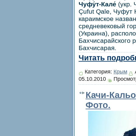
Чуфу́т-Кале́
(укр.
Çufut Qale, Чуфут
караимское назва
средневековый гор
(Украина), распол
Бахчисарайского ра
Бахчисарая.
Читать подробн
Категория:
Крым
05.10.2010
Просмотр
Качи-Кальо
Фото.