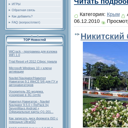
Читать подробн
ИГРЫ
Обратная связь
Категория:
Крым
Как добавить?
06.12.2010
Просмотр
FAQ (вопрос/ответ)
Никитский 
TOP Новостей
WiCrack - программа для взлома
WiFi 1.0
Trial Reset v4 2012 Сброс триала
Microsoft Windows 10 + ключи
активации
Navitel Navigator/Навител
Навигатор 9.1 WinCE 5/6 для ГУ и
автонавигаторов
Ускоритель 3G модема.
ускорение в 3G сетях
Навител Навигатор - Navitel
Navigator 9.5.0 + RePack by
SevenMaxs Android +
Официальные карты Q1-201...
Как записать диск формата ISO с
помощью UltraISO