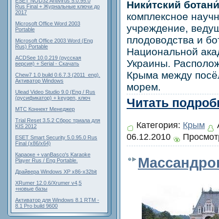
ESET NOD32 Antivirus 5.0.95.0
Ники́тский ботан
Rus Final + Журнальные ключи до
2017
комплексное науч
Microsoft Office Word 2003
учреждение, веду
Portable
плодоводства и бо
Microsoft Office 2003 Word (Eng
Rus) Portable
Национальной ака
ACDSee 10.0.219 (русская
Украины. Располо
версия) + Serial - Скачать
Крыма между посё
Chew7 1.0 build 0.6.7.3 (2011_eng).
Активатор Windows
морем.
Ulead Video Studio 9.0 (Eng / Rus
(русификатор) + keygen, ключ
Читать подробн
МТС Коннект Менеджер
Trial Reset 3.5.2 Сброс триала для
Категория:
Крым
KIS 2012
06.12.2010
Просмотр
ESET Smart Security 5.0.95.0 Rus
Final (x86/x64)
Караоке + vanBasco's Karaoke
Массандро
Player Rus / Eng Portable.
Драйвера Windows XP x86-x32bit
XRumer 12.0.6/Xrumer v4,5
+новые базы
Активатор для Windows 8.1 RTM -
8.1 Pro build 9600